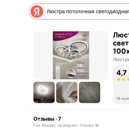
Люс
свет
100х
разн
Люстр
4,7
18 оце
Отзывы
·
7
Как Яндекс проверяет отзывы