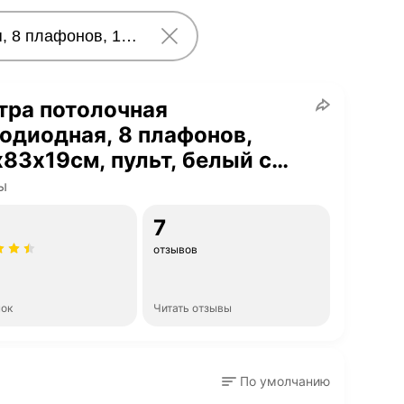
тра потолочная
одиодная, 8 плафонов,
83х19см, пульт, белый с
оцветной подсветкой, IP20
ы
7
отзывов
нок
Читать отзывы
По умолчанию