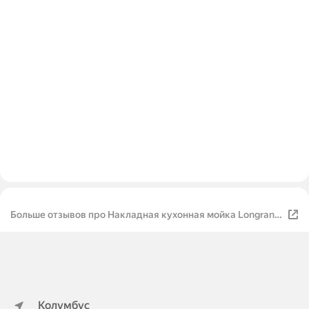
Больше отзывов про Накладная кухонная мойка Longran
Geos GES 560.510, colorado/08
Колумбус