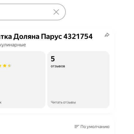
тка Доляна Парус 4321754
кулинарные
5
отзывов
к
Читать отзывы
По умолчанию