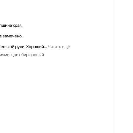
лщина края.
е замечено.
ленькой руки. Хороший
…
Читать ещё
тиями, цвет бирюзовый