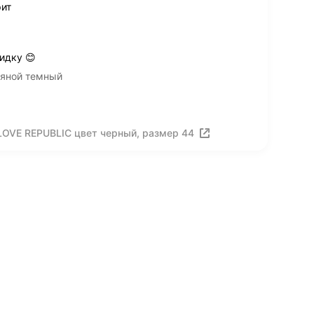
рит
идку 😊
няной темный
LOVE REPUBLIC цвет черный, размер 44