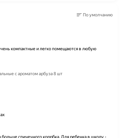
По умолчанию
очень компактные и легко помещаются в любую
льные с ароматом арбуза 8 шт
ах
 больше спичечного коррбка. Для ребенка в школу -