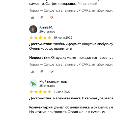
самое то. Салфетки хорошо
…
Читать ещё
Товар — Салфетки влажные LP CARE антибактериа
Annie M.
20 отзывов
19 июля 2022
Достоинства:
Удобный формат, кинуть в любую су
Очень хорошо пропитаны
Недостатки:
Отдушка может показаться чересчур
Товар — Салфетки влажные LP CARE антибактериа
Мой повелитель
35 отзывов
2 июля 2022
Достоинства:
маленькая пачка. В карман уберется 
Комментарий:
думал обычная пачка, а оказались 
Но и такие пригодятся. Отдал жене в сумочку