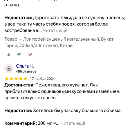
от и до...
Недостатки:
Дороговато. Ожидала не сушёную зелень,
а все-таки ту часть стебля порея, которая более
востребована в
…
Читать ещё
Товар — Лук порей сушеный измельченный, Букет
Гарни, 200мл/20г стекло, Китай
Ольга Ч.
486 отзывов
17 ноября 2024
Достоинства:
Пожелтевшего лука нет. Лук
приблизительно одинаковыми кусочками измельчен,
аромат и вкус сохранен.
Недостатки:
Хотелось бы упаковку большего объема.
Комментарий:
200 мл =
…
Читать ещё