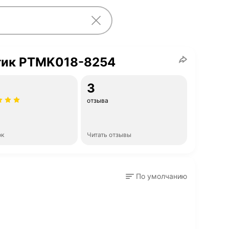
тик PTMK018-8254
3
отзыва
ок
Читать отзывы
По умолчанию