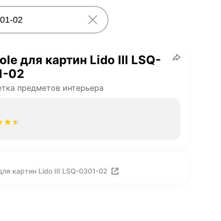
ole для картин Lido III LSQ-
1-02
тка предметов интерьера
ля картин Lido III LSQ-0301-02