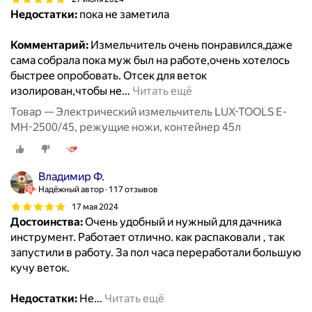
Недостатки:
пока не заметила
Комментарий:
Измельчитель очень понравился,даже
сама собрала пока муж был на работе,очень хотелось
быстрее опробовать. Отсек для веток
изолирован,чтобы не
…
Читать ещё
Товар — Электрический измельчитель LUX-TOOLS E-
MH-2500/45, режущие ножи, контейнер 45л
Владимир Ф.
Надёжный автор
117 отзывов
17 мая 2024
Достоинства:
Очень удобный и нужный для дачника
инструмент. Работает отлично. как распаковали , так
запустили в работу. За пол часа переработали большую
кучу веток.
Недостатки:
Не
…
Читать ещё