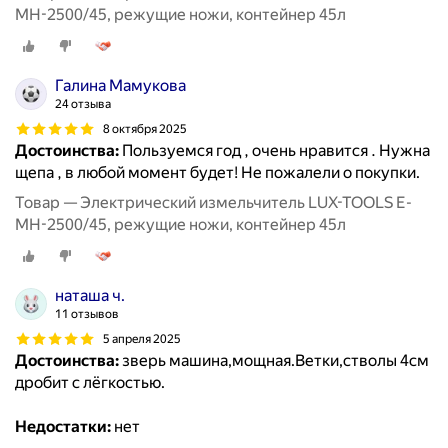
MH-2500/45, режущие ножи, контейнер 45л
Галина Мамукова
24 отзыва
8 октября 2025
Достоинства:
Пользуемся год , очень нравится . Нужна
щепа , в любой момент будет! Не пожалели о покупки.
Товар — Электрический измельчитель LUX-TOOLS E-
MH-2500/45, режущие ножи, контейнер 45л
наташа ч.
11 отзывов
5 апреля 2025
Достоинства:
зверь машина,мощная.Ветки,стволы 4см
дробит с лёгкостью.
Недостатки:
нет