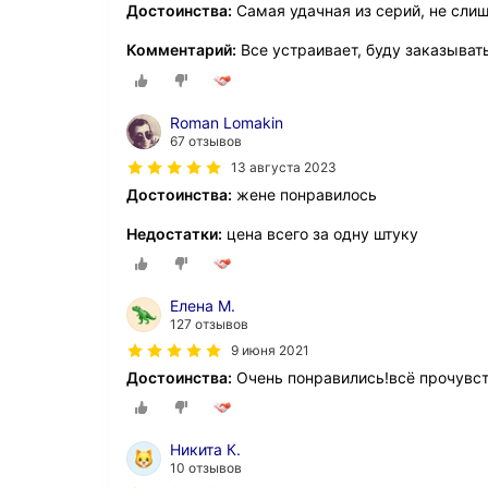
Достоинства:
Самая удачная из серий, не сли
Комментарий:
Все устраивает, буду заказыват
Roman Lomakin
67 отзывов
13 августа 2023
Достоинства:
жене понравилось
Недостатки:
цена всего за одну штуку
Елена М.
127 отзывов
9 июня 2021
Достоинства:
Очень понравились!всё прочувст
Никита К.
10 отзывов