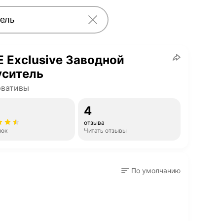
 Exclusive Заводной
уситель
рвативы
4
отзыва
нок
Читать отзывы
По умолчанию