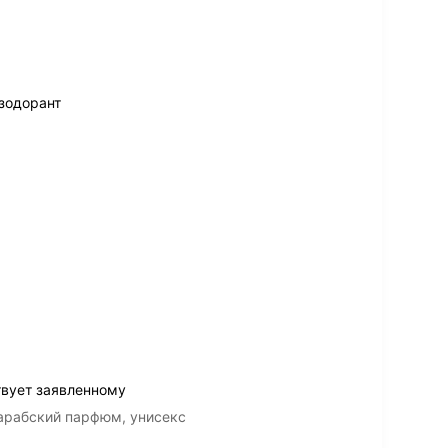
зодорант
твует заявленному
 арабский парфюм, унисекс