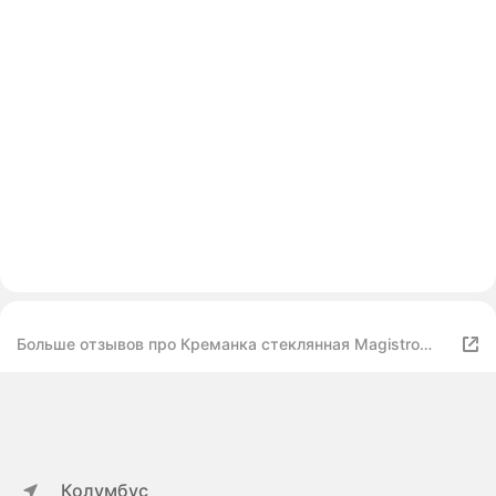
Больше отзывов про Креманка стеклянная Magistro
«Круиз», 350 мл, d=12 см, цвет зелёный
Колумбус