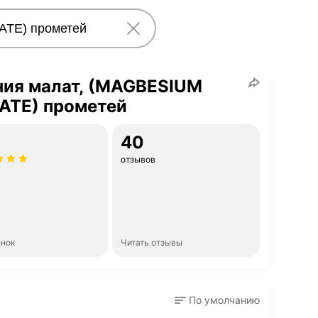
ния малат, (MAGBESIUM
ATE) прометей
40
отзывов
енок
Читать отзывы
По умолчанию