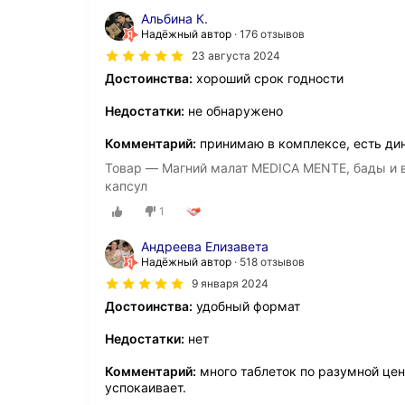
Альбина К.
Надёжный автор
176 отзывов
23 августа 2024
Достоинства:
хороший срок годности
Недостатки:
не обнаружено
Комментарий:
принимаю в комплексе, есть ди
Товар — Магний малат MEDICA MENTE, бады и в
капсул
1
Андреева Елизавета
Надёжный автор
518 отзывов
9 января 2024
Достоинства:
удобный формат
Недостатки:
нет
Комментарий:
много таблеток по разумной цене
успокаивает.