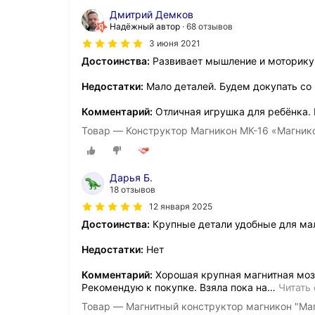
Дмитрий Демков
Надёжный автор
68 отзывов
3 июня 2021
Достоинства:
Развивает мышление и моторику
Недостатки:
Мало деталей. Будем докупать со
Комментарий:
Отличная игрушка для ребёнка. 
Товар — Конструктор Магникон МК-16 «Магник
Дарья Б.
18 отзывов
12 января 2025
Достоинства:
Крупные детали удобные для м
Недостатки:
Нет
Комментарий:
Хорошая крупная магнитная моза
Рекомендую к покупке. Взяла пока на
…
Читать
Товар — Магнитный конструктор магникон "Ма