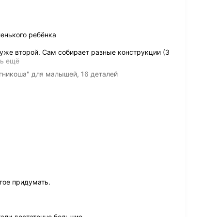
енького ребёнка
уже второй. Сам собирает разные конструкции (3
ть ещё
гникоша" для малышей, 16 деталей
гое придумать.
али достаточно большие.