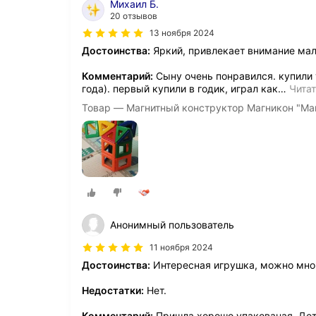
Михаил Б.
20 отзывов
13 ноября 2024
Достоинства:
Яркий, привлекает внимание мал
Комментарий:
Сыну очень понравился. купили 
года). первый купили в годик, играл как
…
Чита
Товар — Магнитный конструктор Магникон "Ма
Анонимный пользователь
11 ноября 2024
Достоинства:
Интересная игрушка, можно мно
Недостатки:
Нет.
Комментарий:
Пришла хорошо упакованая. Дет