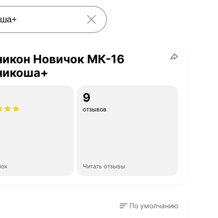
никон Новичок МК-16
никоша+
9
отзывов
нок
Читать отзывы
По умолчанию