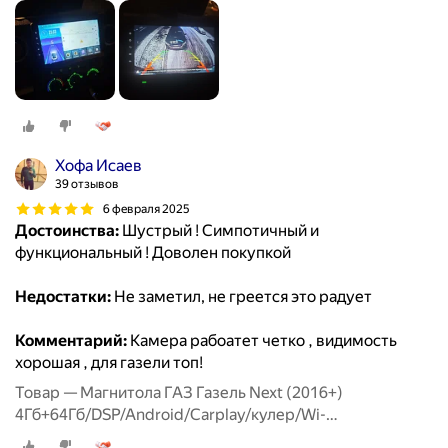
Fi/Bluetooth/2din/штатная магнитола
Хофа Исаев
39 отзывов
6 февраля 2025
Достоинства:
Шустрый ! Симпотичный и
функциональный ! Доволен покупкой
Недостатки:
Не заметил, не греется это радует
Комментарий:
Камера рабоатет четко , видимость
хорошая , для газели топ!
Товар — Магнитола ГАЗ Газель Next (2016+)
4Гб+64Гб/DSP/Android/Carplay/кулер/Wi-
Fi/Bluetooth/2din/штатная магнитола