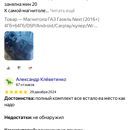
занялна мин 20
К самой магнитоле
…
Читать ещё
Товар — Магнитола ГАЗ Газель Next (2016+)
4Гб+64Гб/DSP/Android/Carplay/кулер/Wi-
Fi/Bluetooth/2din/штатная магнитола
Александр Клёветенко
67 отзывов
29 декабря 2024
Достоинства:
полный комплект все встало еа место как
надо
Недостатки:
не обнаружил