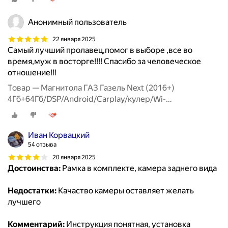
Анонимный пользователь
22 января 2025
Самый лучший пролавец,помог в выборе ,все во
время,муж в восторге!!!! Спасибо за человеческое
отношение!!!
Товар — Магнитола ГАЗ Газель Next (2016+)
4Гб+64Гб/DSP/Android/Carplay/кулер/Wi-
Fi/Bluetooth/2din/штатная магнитола
Иван Корвацкий
54 отзыва
20 января 2025
Достоинства:
Рамка в комплекте, камера заднего вида
Недостатки:
Качаство камеры оставляет желать
лучшего
Комментарий:
Инструкция понятная, установка