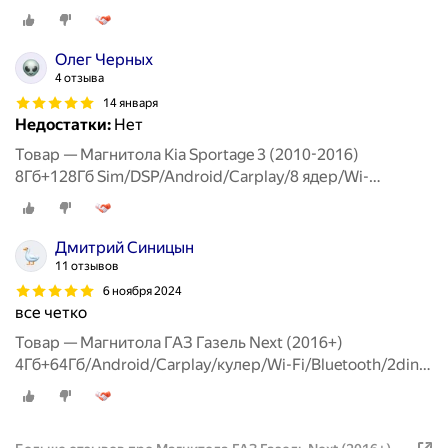
Олег Черных
4 отзыва
14 января
Недостатки:
Нет
Товар — Магнитола Kia Sportage 3 (2010-2016)
8Гб+128Гб Sim/DSP/Android/Carplay/8 ядер/Wi-
Fi/Bluetooth/кулер
Дмитрий Синицын
11 отзывов
6 ноября 2024
все четко
Товар — Магнитола ГАЗ Газель Next (2016+)
4Гб+64Гб/Android/Carplay/кулер/Wi-Fi/Bluetooth/2din/
штатная магнитола