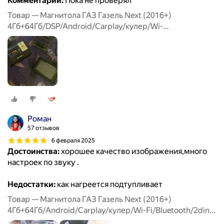
Комментарий:
Пока не проверял
Товар — Магнитола ГАЗ Газель Next (2016+)
4Гб+64Гб/DSP/Android/Carplay/кулер/Wi-
Fi/Bluetooth/2din/штатная магнитола
Роман
57 отзывов
6 февраля 2025
Достоинства:
хорошее качество изображения,много
настроек по звуку .
Недостатки:
как нагреется подтупливает
Товар — Магнитола ГАЗ Газель Next (2016+)
4Гб+64Гб/Android/Carplay/кулер/Wi-Fi/Bluetooth/2din/
штатная магнитола