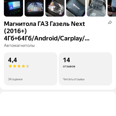
Магнитола ГАЗ Газель Next
(2016+)
4Гб+64Гб/Android/Carplay/
кулер/Wi-Fi/Bluetooth/2din/
Автомагнитолы
штатная магнитола
4,4
14
отзывов
34 оценки
Читать отзывы