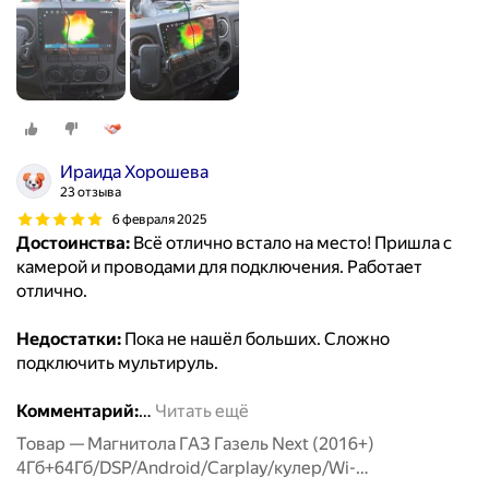
Ираида Хорошева
23 отзыва
6 февраля 2025
Достоинства:
Всё отлично встало на место! Пришла с
камерой и проводами для подключения. Работает
отлично.
Недостатки:
Пока не нашёл больших. Сложно
подключить мультируль.
Комментарий:
…
Читать ещё
Товар — Магнитола ГАЗ Газель Next (2016+)
4Гб+64Гб/DSP/Android/Carplay/кулер/Wi-