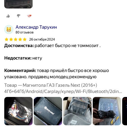
Александр Тарукин
80 отзывов
26 октября 2024
Достоинства:
работает быстро не томмозит .
Недостатки:
нету
Комментарий:
товар пришёл быстро все хорошо
упаковано. продавец молодец рекомендую
Товар — Магнитола ГАЗ Газель Next (2016+)
4Гб+64Гб/Android/Carplay/кулер/Wi-Fi/Bluetooth/2din/
штатная магнитола