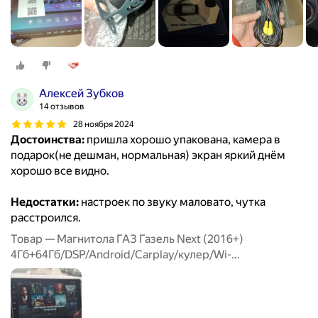
Алексей Зубков
14 отзывов
28 ноября 2024
Достоинства:
пришла хорошо упакована, камера в
подарок(не дешман, нормальная) экран яркий днём
хорошо все видно.
Недостатки:
настроек по звуку маловато, чутка
расстроился.
Товар — Магнитола ГАЗ Газель Next (2016+)
4Гб+64Гб/DSP/Android/Carplay/кулер/Wi-
Fi/Bluetooth/2din/штатная магнитола