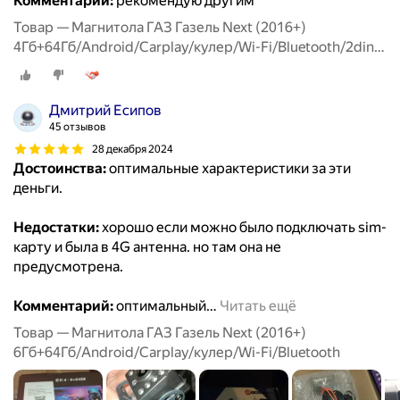
Комментарий:
рекомендую другим
Товар — Магнитола ГАЗ Газель Next (2016+)
4Гб+64Гб/Android/Carplay/кулер/Wi-Fi/Bluetooth/2din/
штатная магнитола
Дмитрий Есипов
45 отзывов
28 декабря 2024
Достоинства:
оптимальные характеристики за эти
деньги.
Недостатки:
хорошо если можно было подключать sim-
карту и была в 4G антенна. но там она не
предусмотрена.
Комментарий:
оптимальный
…
Читать ещё
Товар — Магнитола ГАЗ Газель Next (2016+)
6Гб+64Гб/Android/Carplay/кулер/Wi-Fi/Bluetooth