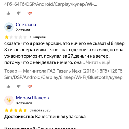
4Гб+64Гб/DSP/Android/Carplay/кулер/Wi-
Fi/Bluetooth/2din/штатная магнитола
Светлана
2 отзыва
18 апреля
сказать что я разочарован, это ничего не сказать! 8 ядер
8 гигов оперативки... я не знаю где они это взяли, но она
ужасно тормозит. покупал за 27.деньги на ветер.
потому что с ней делать нечего. она
…
Читать ещё
Товар — Магнитола ГАЗ Газель Next (2016+) 8Гб+128Гб
Sim/DSP/Android/Carplay/8 ядер/Wi-Fi/Bluetooth/кулер
Мирам Шалеев
8 отзывов
3 марта 2025
Достоинства:
Качественная упаковка