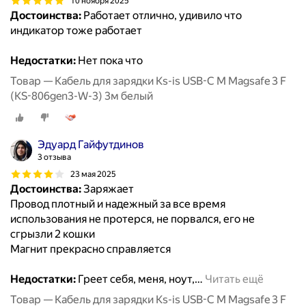
10 ноября 2025
Достоинства:
Работает отлично, удивило что
индикатор тоже работает
Недостатки:
Нет пока что
Товар — Кабель для зарядки Ks-is USB-C M Magsafe 3 F
(KS-806gen3-W-3) 3м белый
Эдуард Гайфутдинов
3 отзыва
23 мая 2025
Достоинства:
Заряжает
Провод плотный и надежный за все время
использования не протерся, не порвался, его не
сгрызли 2 кошки
Магнит прекрасно справляется
Недостатки:
Греет себя, меня, ноут,
…
Читать ещё
Товар — Кабель для зарядки Ks-is USB-C M Magsafe 3 F