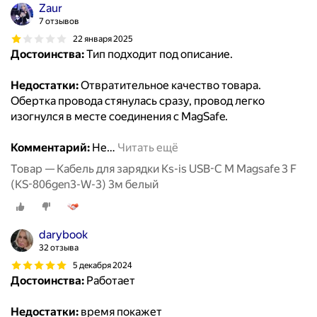
Zaur
7 отзывов
22 января 2025
Достоинства:
Тип подходит под описание.
Недостатки:
Отвратительное качество товара.
Обертка провода стянулась сразу, провод легко
изогнулся в месте соединения с MagSafe.
Комментарий:
Не
…
Читать ещё
Товар — Кабель для зарядки Ks-is USB-C M Magsafe 3 F
(KS-806gen3-W-3) 3м белый
darybook
32 отзыва
5 декабря 2024
Достоинства:
Работает
Недостатки:
время покажет