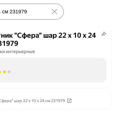
ник "Сфера" шар 22 х 10 х 24
31979
ки интерьерные
фера" шар 22 х 10 х 24 см 231979