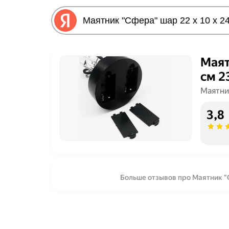
Маят
см 2
Маятни
3,8
Больше отзывов про Маятник "С