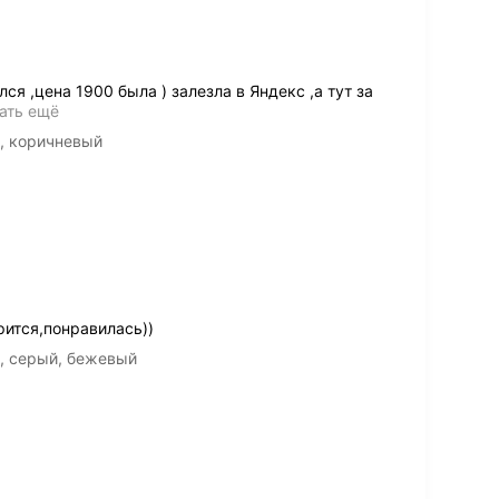
ся ,цена 1900 была ) залезла в Яндекс ,а тут за
ать ещё
L, коричневый
ится,понравилась))
L, серый, бежевый