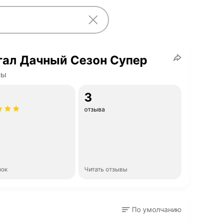
гал Дачный Сезон Супер
лы
3
отзыва
нок
Читать отзывы
По умолчанию