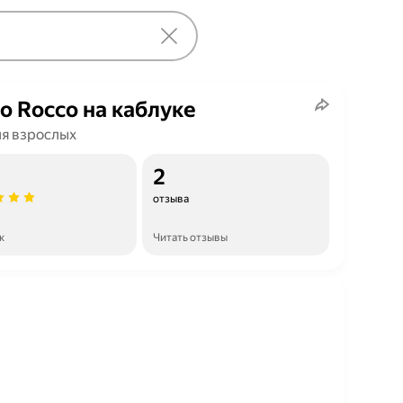
o Rocco на каблуке
ля взрослых
2
отзыва
к
Читать отзывы