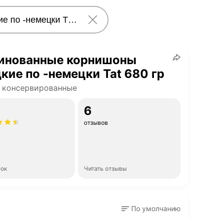
инованные корнишоны
кие по -немецки Tat 680 гр
 консервированные
6
отзывов
нок
Читать отзывы
По умолчанию