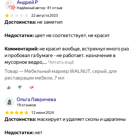
Андрей Р
Надёжный автор
81 отзыв
22 августа 2023
Достоинства:
не заметил
Недостатки:
цвет не соответствует, не красит
Комментарий:
не красит вообще, встряхнул много раз
и пробовал га бумаге - не работает. назначение в
мусорное ведро,
…
Читать ещё
Товар — Мебельный маркер WALNUT, серый, для
реставрации мебели, 7 мл
Ольга Лавричева
19 отзывов
12 июня 2024
Достоинства:
маскирует и удаляет сколы и царапины
Недостатки:
нет