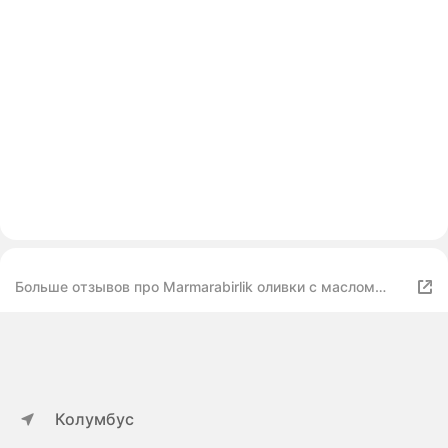
Больше отзывов про Marmarabirlik оливки с маслом
черные натуральные SEPET SERISI 2XS с косточкой
Колумбус