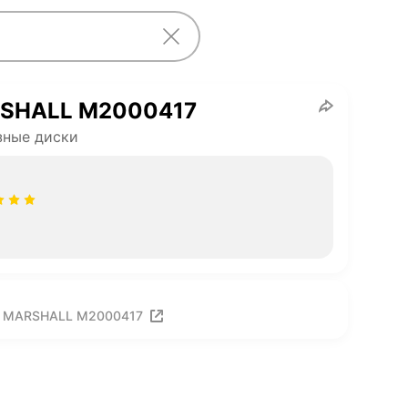
SHALL M2000417
зные диски
о MARSHALL M2000417