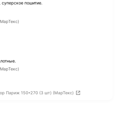
, суперское пошитие.
(МарТекс)
плотные.
(МарТекс)
ор Париж 150*270 (3 шт) (МарТекс)