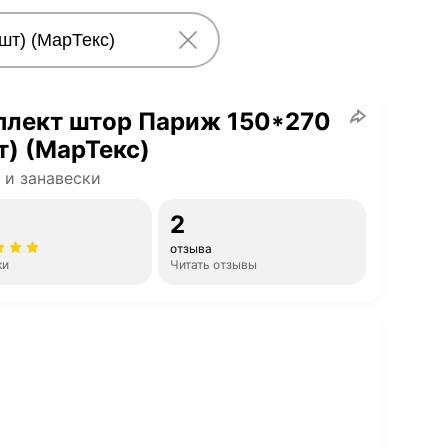
плект штор Париж 150*270
т) (МарТекс)
и занавески
2
отзыва
ки
Читать отзывы