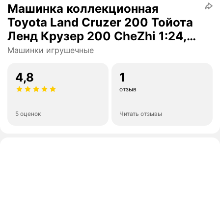
Машинка коллекционная
Toyota Land Cruzer 200 Тойота
Ленд Крузер 200 CheZhi 1:24,
открываются двери, капот,
Машинки игрушечные
багажник, свет, звук,
инерционная
4,8
1
отзыв
5 оценок
Читать отзывы