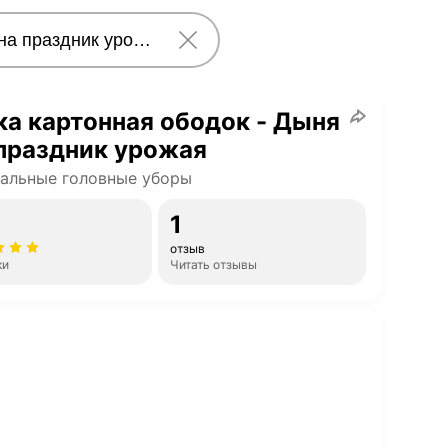
а картонная ободок - Дыня
 праздник урожая
альные головные уборы
1
отзыв
ки
Читать отзывы