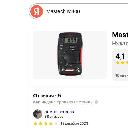
Mas
Мульт
4,1
18 оце
Отзывы
·
5
Как Яндекс проверяет отзывы
роман роганов
38 отзывов
19 декабря 2023