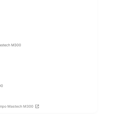
astech M300
00
 про Mastech M300