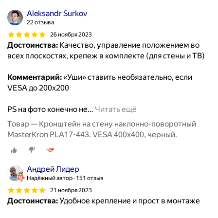
Aleksandr Surkov
22 отзыва
26 ноября 2023
Достоинства:
Качество, управление положением во
всех плоскостях, крепеж в комплекте (для стены и ТВ)
Комментарий:
«Уши» ставить необязательно, если
VESA до 200х200
PS на фото конечно не
…
Читать ещё
Товар — Кронштейн на стену наклонно-поворотный
MasterKron PLA17-443. VESA 400х400, черный.
Андрей Лидер
Надёжный автор
151 отзыв
21 ноября 2023
Достоинства:
Удобное крепление и прост в монтаже