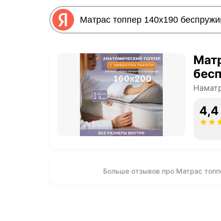
Матр
бес
Намат
4,4
Больше отзывов про Матрас топп