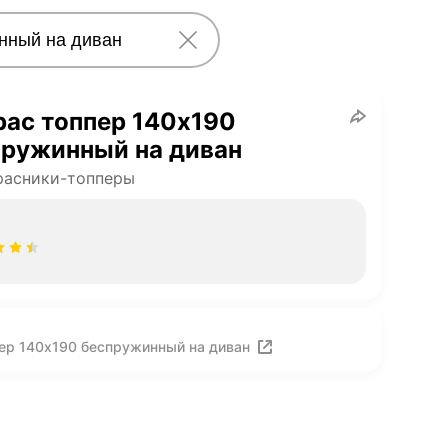
ас топпер 140х190
пружинный на диван
расники-топперы
ер 140х190 беспружинный на диван