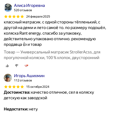
Алиса Игоревна
520 отзывов
24 февраля 2025
классный матрасик. с одной стороны тёпленький, с
другой на деми и лето самоё то. по размеру подошёл,
коляска Rant energy. спасибо за упаковку,
действительно упаковано отлично. рекомендую
продавца 👍 и товар
Товар — Универсальный матрасик StrollerAcss, для
прогулочной коляски, 100 % хлопок, двусторонний
Игорь Ашихмин
112 отзывов
15 октября 2024
Достоинства:
качество отличное, сел в коляску
детскую как заводской
Недостатки:
нету