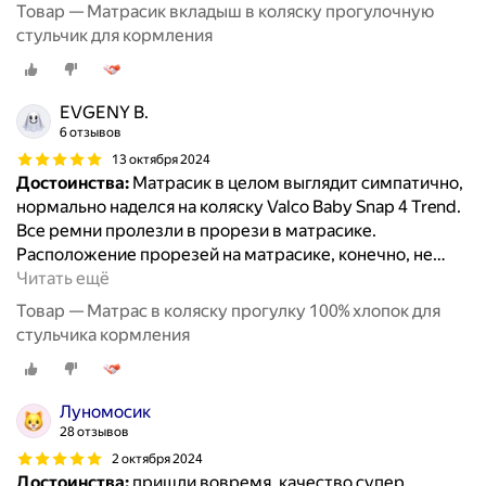
Товар — Матрасик вкладыш в коляску прогулочную
стульчик для кормления
EVGENY B.
6 отзывов
13 октября 2024
Достоинства:
Матрасик в целом выглядит симпатично,
нормально наделся на коляску Valco Baby Snap 4 Trend.
Все ремни пролезли в прорези в матрасике.
Расположение прорезей на матрасике, конечно, не
…
Читать ещё
Товар — Матрас в коляску прогулку 100% хлопок для
стульчика кормления
Луномосик
28 отзывов
2 октября 2024
Достоинства:
пришли вовремя, качество супер ,