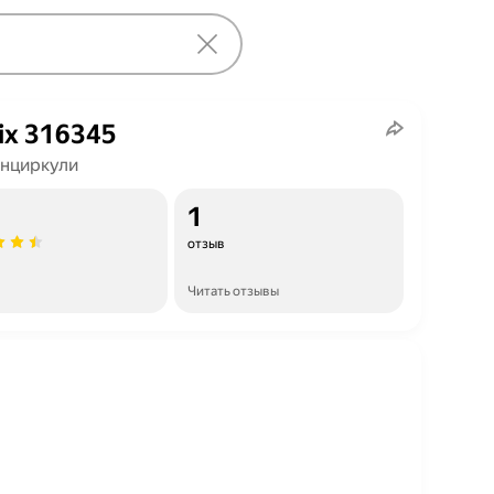
ix 316345
нциркули
1
отзыв
Читать отзывы