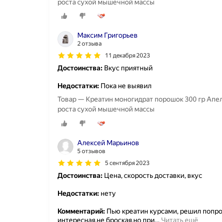
роста сухой мышечной массы
Максим Григорьев
2 отзыва
11 декабря 2023
Достоинства:
Вкус приятный
Недостатки:
Пока не выявил
Товар — Креатин моногидрат порошок 300 гр Апел
роста сухой мышечной массы
Алексей Марьинов
5 отзывов
5 сентября 2023
Достоинства:
Цена, скорость доставки, вкус
Недостатки:
нету
Комментарий:
Пью креатин курсами, решил попроб
интересная,не броская,но при
…
Читать ещё