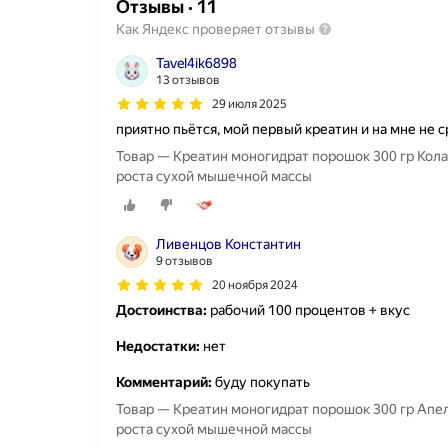
Отзывы
·
11
Как Яндекс проверяет отзывы
Tavel4ik6898
13 отзывов
29 июля 2025
приятно пьётся, мой первый креатин и на мне не 
Товар — Креатин моногидрат порошок 300 гр Кола
роста сухой мышечной массы
Ливенцов Константин
9 отзывов
20 ноября 2024
Достоинства:
рабочий 100 процентов + вкус
Недостатки:
нет
Комментарий:
буду покупать
Товар — Креатин моногидрат порошок 300 гр Апел
роста сухой мышечной массы