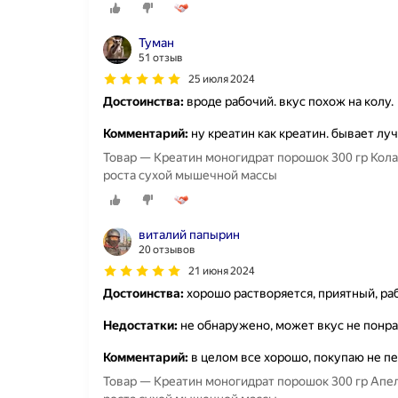
Туман
51 отзыв
25 июля 2024
Достоинства:
вроде рабочий. вкус похож на колу.
Комментарий:
ну креатин как креатин. бывает луч
Товар — Креатин моногидрат порошок 300 гр Кола
роста сухой мышечной массы
виталий папырин
20 отзывов
21 июня 2024
Достоинства:
хорошо растворяется, приятный, ра
Недостатки:
не обнаружено, может вкус не понрав
Комментарий:
в целом все хорошо, покупаю не п
Товар — Креатин моногидрат порошок 300 гр Апел