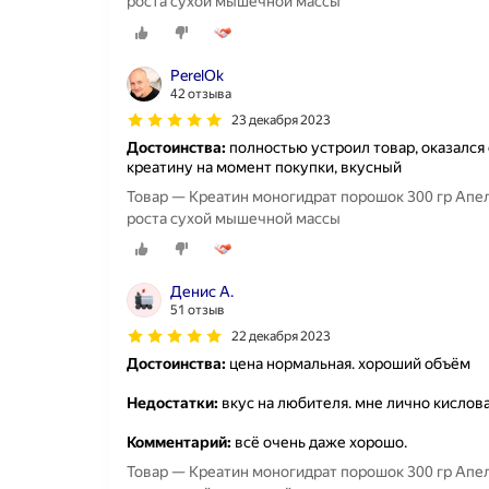
роста сухой мышечной массы
PerelOk
42 отзыва
23 декабря 2023
Достоинства:
полностью устроил товар, оказался
креатину на момент покупки, вкусный
Товар — Креатин моногидрат порошок 300 гр Апел
роста сухой мышечной массы
Денис А.
51 отзыв
22 декабря 2023
Достоинства:
цена нормальная. хороший объём
Недостатки:
вкус на любителя. мне лично кислов
Комментарий:
всё очень даже хорошо.
Товар — Креатин моногидрат порошок 300 гр Апел