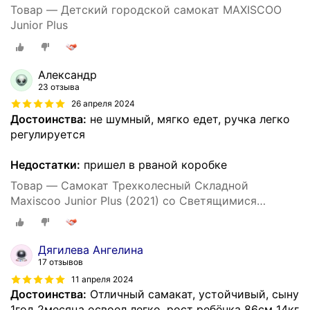
Товар — Детский городской самокат MAXISCOO
Junior Plus
Александр
23 отзыва
26 апреля 2024
Достоинства:
не шумный, мягко едет, ручка легко
регулируется
Недостатки:
пришел в рваной коробке
Товар — Самокат Трехколесный Складной
Maxiscoo Junior Plus (2021) со Светящимися
Колесами, Розовый
Дягилева Ангелина
17 отзывов
11 апреля 2024
Достоинства:
Отличный самакат, устойчивый, сыну
1год 2месяца освоел легко, рост ребёнка 86см 14кг