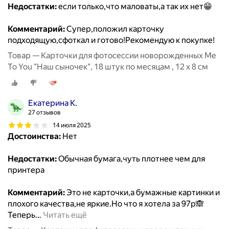
Недостатки:
если только,что маловаты,а так их нет😁
Комментарий:
Супер,положил карточку
подходящую,сфоткал и готово!Рекомендую к покупке!
Товар — Карточки для фотосессии новорожденных Me
To You "Наш сыночек", 18 штук по месяцам , 12 х 8 см
Екатерина К.
27 отзывов
14 июля 2025
Достоинства:
Нет
Недостатки:
Обычная бумага,чуть плотнее чем для
принтера
Комментарий:
Это не карточки,а бумажные картинки и
плохого качества,не яркие.Но что я хотела за 97р🙈
Теперь
…
Читать ещё