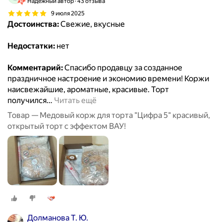
Надёжный автор
43 отзыва
9 июля 2025
Достоинства:
Свежие, вкусные
Недостатки:
нет
Комментарий:
Спасибо продавцу за созданное
праздничное настроение и экономию времени! Коржи
наисвежайшие, ароматные, красивые. Торт
получился
…
Читать ещё
Товар — Медовый корж для торта "Цифра 5" красивый,
открытый торт с эффектом ВАУ!
Долманова Т. Ю.