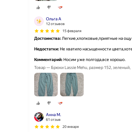
Ольга А
12 отзывов
15 февраля
Достоинства:
Легкие,хлопковые,приятные на ощу
Недостатки:
Не хватило насыщенности цвета,хоте
Комментарий:
Носим уже полгода,все хорошо.
Товар — Брюки Lassie Mehu, размер 152, зеленый,
Анна М.
61 отзыв
20 января