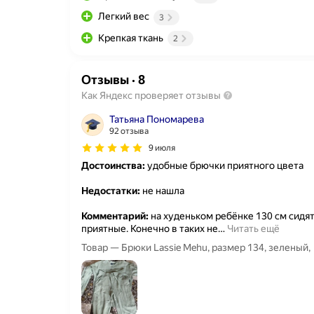
Легкий вес
3
Крепкая ткань
2
Отзывы
·
8
Как Яндекс проверяет отзывы
Татьяна Пономарева
92 отзыва
9 июля
Достоинства:
удобные брючки приятного цвета
Недостатки:
не нашла
Комментарий:
на худеньком ребёнке 130 см сидят
приятные. Конечно в таких не
…
Читать ещё
Товар — Брюки Lassie Mehu, размер 134, зеленый,