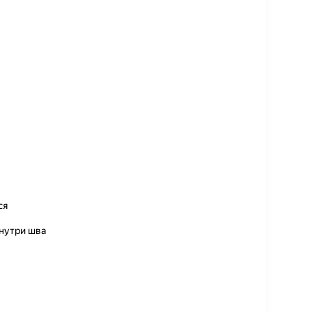
ся
нутри шва