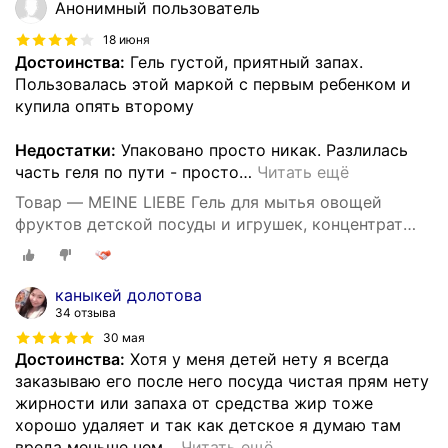
Анонимный пользователь
18 июня
Достоинства:
Гель густой, приятный запах.
Пользовалась этой маркой с первым ребенком и
купила опять второму
Недостатки:
Упаковано просто никак. Разлилась
часть геля по пути - просто
…
Читать ещё
Товар — MEINE LIEBE Гель для мытья овощей
фруктов детской посуды и игрушек, концентрат
485 мл
каныкей долотова
34 отзыва
30 мая
Достоинства:
Хотя у меня детей нету я всегда
заказываю его после него посуда чистая прям нету
жирности или запаха от средства жир тоже
хорошо удаляет и так как детское я думаю там
вреда меньше чем
…
Читать ещё