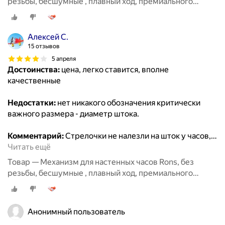
резьбы, бесшумные , плавный ход, премиального
класса, размер 8мм
Алексей С.
15 отзывов
5 апреля
Достоинства:
цена, легко ставится, вполне
качественные
Недостатки:
нет никакого обозначения критически
важного размера - диаметр штока.
Комментарий:
Стрелочки не налезли на шток у часов,
…
Читать ещё
Товар — Механизм для настенных часов Rons, без
резьбы, бесшумные , плавный ход, премиального
класса, размер 8мм
Анонимный пользователь