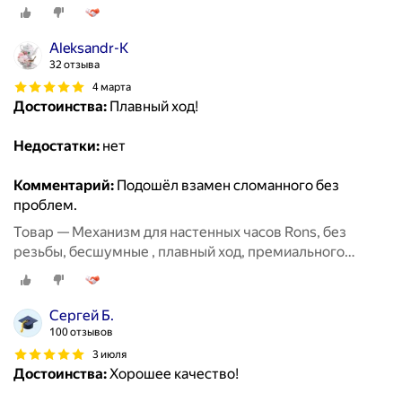
класса, размер 8мм
Aleksandr-K
32 отзыва
4 марта
Достоинства:
Плавный ход!
Недостатки:
нет
Комментарий:
Подошёл взамен сломанного без
проблем.
Товар — Механизм для настенных часов Rons, без
резьбы, бесшумные , плавный ход, премиального
класса, размер 8мм
Сергей Б.
100 отзывов
3 июля
Достоинства:
Хорошее качество!