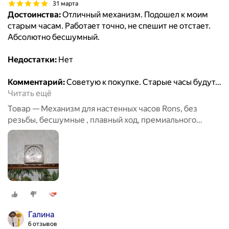
31 марта
Достоинства:
Отличный механизм. Подошел к моим
старым часам. Работает точно, не спешит не отстает.
Абсолютно бесшумный.
Недостатки:
Нет
Комментарий:
Советую к покупке. Старые часы будут
…
Читать ещё
Товар — Механизм для настенных часов Rons, без
резьбы, бесшумные , плавный ход, премиального
класса, размер 8мм
Галина
6 отзывов