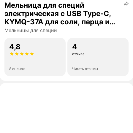
Мельница для специй
электрическая с USB Type-C,
KYMQ-37A для соли, перца и
других специй
Мельницы для специй
4,8
4
отзыва
8 оценок
Читать отзывы