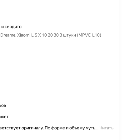
 и сердито
eame, Xiaomi L S X 10 20 30 3 штуки (MPVC-L10)
ков
ажет
етствует оригиналу. По форме и объему чуть
…
Читать