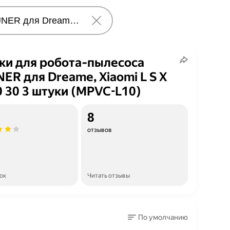
и для робота‑пылесоса
ER для Dreame, Xiaomi L S X
0 30 3 штуки (MPVC-L10)
8
отзывов
ок
Читать отзывы
По умолчанию