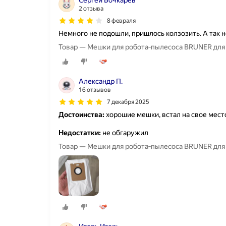
Сергей Бочкарев
2 отзыва
8 февраля
Немного не подошли, пришлось колзозить. А так 
Товар — Мешки для робота‑пылесоса BRUNER для Dr
Александр П.
16 отзывов
7 декабря 2025
Достоинства:
хорошие мешки, встал на свое мест
Недостатки:
не обгаружил
Товар — Мешки для робота‑пылесоса BRUNER для Dr