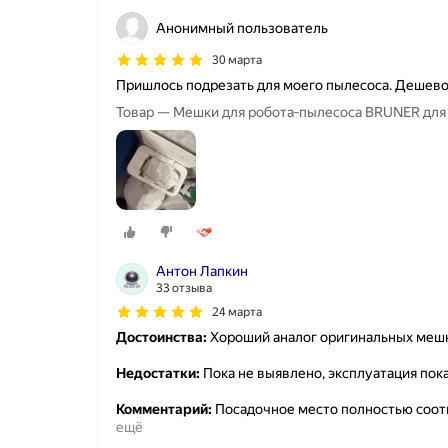
Анонимный пользователь
30 марта
Пришлось подрезать для моего пылесоса. Дешево
Товар — Мешки для робота‑пылесоса BRUNER для Dr
Антон Лапкин
33 отзыва
24 марта
Достоинства:
Хороший аналог оригинальных меш
Недостатки:
Пока не выявлено, эксплуатация пок
Комментарий:
Посадочное место полностью соотв
ещё