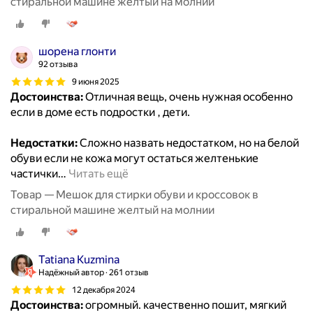
стиральной машине желтый на молнии
шорена глонти
92 отзыва
9 июня 2025
Достоинства:
Отличная вещь, очень нужная особенно
если в доме есть подростки , дети.
Недостатки:
Сложно назвать недостатком, но на белой
обуви если не кожа могут остаться желтенькие
частички
…
Читать ещё
Товар — Мешок для стирки обуви и кроссовок в
стиральной машине желтый на молнии
Tatiana Kuzmina
Надёжный автор
261 отзыв
12 декабря 2024
Достоинства:
огромный. качественно пошит, мягкий