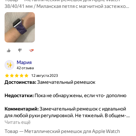
38/40/41 мм / Миланская петля с магнитной застежкой
для Эпл Вотч 1-10, SE, Лавандовый
Мария
42 отзыва
12 августа 2023
Достоинства:
Замечательный ремешок
Недостатки:
Пока не обнаружены, если что- дополню
Комментарий:
Замечательный ремешок с идеальной
для любой руки регулировкой. Не тяжелый. В общем-
…
Читать ещё
Товар — Металлический ремешок для Apple Watch