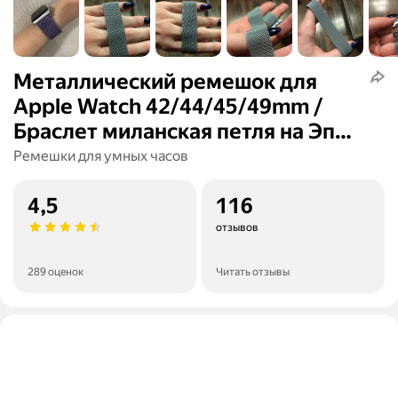
Металлический ремешок для
Apple Watch 42/44/45/49mm /
Браслет миланская петля на Эпл
Вотч 1-9, SE серии / Черно-
Ремешки для умных часов
красный
4,5
116
отзывов
289 оценок
Читать отзывы