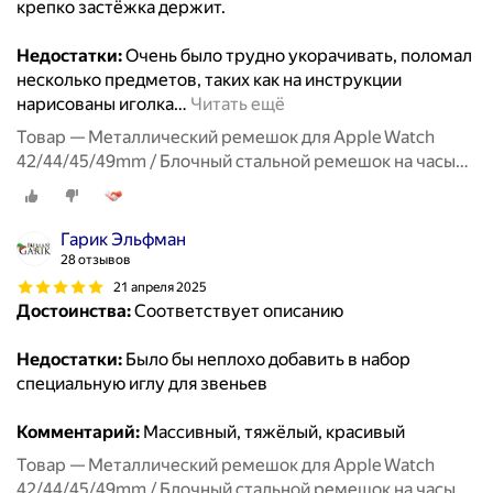
крепко застёжка держит.
Недостатки:
Очень было трудно укорачивать, поломал
несколько предметов, таких как на инструкции
нарисованы иголка
…
Читать ещё
Товар — Металлический ремешок для Apple Watch
42/44/45/49mm / Блочный стальной ремешок на часы
Эпл Вотч 1-9, SE серии / Черный
Гарик Эльфман
28 отзывов
21 апреля 2025
Достоинства:
Соответствует описанию
Недостатки:
Было бы неплохо добавить в набор
специальную иглу для звеньев
Комментарий:
Массивный, тяжёлый, красивый
Товар — Металлический ремешок для Apple Watch
42/44/45/49mm / Блочный стальной ремешок на часы