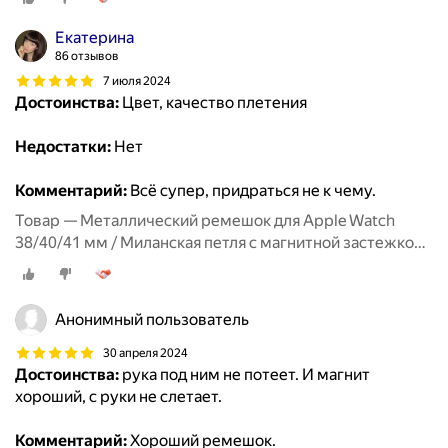
Екатерина
86 отзывов
7 июля 2024
Достоинства:
Цвет, качество плетения
Недостатки:
Нет
Комментарий:
Всё супер, придраться не к чему.
Товар — Металлический ремешок для Apple Watch
38/40/41 мм / Миланская петля с магнитной застежкой
для Эпл Вотч 1-10, SE, Красный
Анонимный пользователь
30 апреля 2024
Достоинства:
рука под ним не потеет. И магнит
хороший, с руки не слетает.
Комментарий:
Хороший ремешок.