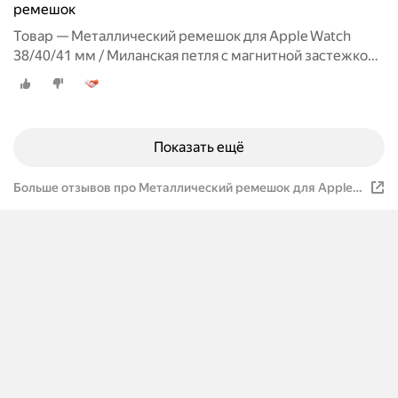
ремешок
Товар — Металлический ремешок для Apple Watch
38/40/41 мм / Миланская петля с магнитной застежкой
для Эпл Вотч 1-10, SE, Розовый
Показать ещё
Больше отзывов про Металлический ремешок для Apple
Watch 42/44/45/49mm / Браслет миланская петля на Эпл
Вотч 1-9, SE серии / Черно-красный