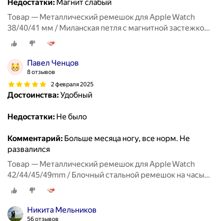
Недостатки:
Магнит слабый
Товар — Металлический ремешок для Apple Watch
38/40/41 мм / Миланская петля с магнитной застежкой
для Эпл Вотч 1-10, SE, Салатовый
Павел Ченцов
8 отзывов
2 февраля 2025
Достоинства:
Удобный
Недостатки:
Не было
Комментарий:
Больше месяца ногу, все норм. Не
развалился
Товар — Металлический ремешок для Apple Watch
42/44/45/49mm / Блочный стальной ремешок на часы
Эпл Вотч 1-9, SE серии / Черный
Никита Мельников
56 отзывов