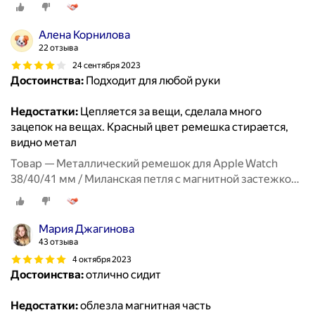
для Эпл Вотч 1-10, SE, Розовый
Алена Корнилова
22 отзыва
24 сентября 2023
Достоинства:
Подходит для любой руки
Недостатки:
Цепляется за вещи, сделала много
зацепок на вещах. Красный цвет ремешка стирается,
видно метал
Товар — Металлический ремешок для Apple Watch
38/40/41 мм / Миланская петля с магнитной застежкой
для Эпл Вотч 1-10, SE, Красный
Мария Джагинова
43 отзыва
4 октября 2023
Достоинства:
отлично сидит
Недостатки:
облезла магнитная часть