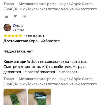
Товар — Металлический ремешок для Apple Watch
38/40/41 мм / Миланская петля с магнитной застежкой
для Эпл Вотч 1-10, SE, Красный
Ольга
21 отзыв
16 января 2024
Достоинства:
Хороший браслет.
Недостатки:
нет
Комментарий:
Цвет не совсем как на картинке.
Смотрится винтажным))) на любителя. На руке
держится, не расстёгивается, не сползает.
Товар — Металлический ремешок для Apple Watch
38/40/41 мм / Миланская петля с магнитной застежкой
для Эпл Вотч 1-10, SE, Салатовый