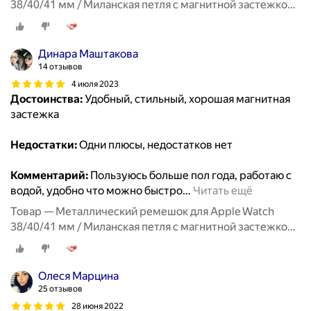
38/40/41 мм / Миланская петля с магнитной застежкой
для Эпл Вотч 1-10, SE, Красный
Динара Маштакова
14 отзывов
4 июля 2023
Достоинства:
Удобный, стильный, хорошая магнитная
застежка
Недостатки:
Одни плюсы, недостатков нет
Комментарий:
Пользуюсь больше пол года, работаю с
водой, удобно что можно быстро
…
Читать ещё
Товар — Металлический ремешок для Apple Watch
38/40/41 мм / Миланская петля с магнитной застежкой
для Эпл Вотч 1-10, SE, Перламутровый
Олеся Марцина
25 отзывов
28 июня 2022