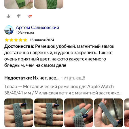
Артем Салиховский
123 отзыва
15 января 2024
Достоинства:
Ремешок удобный, магнитный замок
достаточно надёжный, и удобно закрепить. Так же
очень приятный цвет, на фото кажется немного
бледным, чем на самом деле
Недостатки:
Их нет, все
…
Читать ещё
Товар — Металлический ремешок для Apple Watch
38/40/41 мм / Миланская петля с магнитной застежкой
для Эпл Вотч 1-10, SE, Голубой