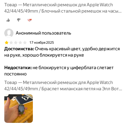
Товар — Металлический ремешок для Apple Watch
42/44/45/49mm / Блочный стальной ремешок на часы
Эпл Вотч 1-9, SE серии / Черный
Анонимный пользователь
17 ноября 2025
Достоинства:
Очень красивый цвет, удобно держится
на руке, хорошо блокируется на руке
Недостатки:
не блокируется у циферблата слетает
постоянно
Товар — Металлический ремешок для Apple Watch
42/44/45/49mm / Браслет миланская петля на Эпл Вотч
1-9, SE серии / Салатовый