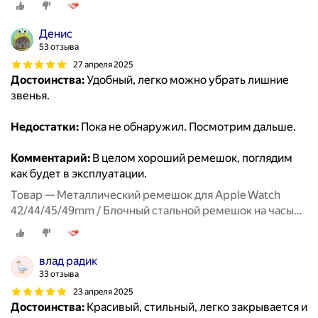
Денис
53 отзыва
27 апреля 2025
Достоинства:
Удобный, легко можно убрать лишние
звенья.
Недостатки:
Пока не обнаружил. Посмотрим дальше.
Комментарий:
В целом хороший ремешок, поглядим
как будет в эксплуатации.
Товар — Металлический ремешок для Apple Watch
42/44/45/49mm / Блочный стальной ремешок на часы
Эпл Вотч 1-9, SE серии / Черный
влад радик
33 отзыва
23 апреля 2025
Достоинства:
Красивый, стильный, легко закрывается и