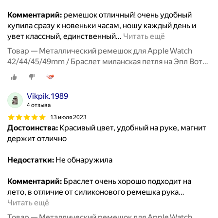
Комментарий:
ремешок отличный! очень удобный
купила сразу к новеньки часам, ношу каждый день и
увет классный, единственный
…
Читать ещё
Товар — Металлический ремешок для Apple Watch
42/44/45/49mm / Браслет миланская петля на Эпл Вотч
1-9, SE серии / Лавандовый
Vikpik.1989
4 отзыва
13 июля 2023
Достоинства:
Красивый цвет, удобный на руке, магнит
держит отлично
Недостатки:
Не обнаружила
Комментарий:
Браслет очень хорошо подходит на
лето, в отличие от силиконового ремешка рука
…
Читать ещё
Товар — Металлический ремешок для Apple Watch