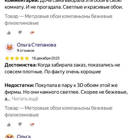
Комментарий:
Дочь сама выбрала эти обои в свою
комнату. И не прогадала. Светлые и красивые обои.
Товар — Метровые обои компаньоны бежевые
флизелиновые
Ольга Степанова
9 отзывов
16 декабря 2025
Достоинства:
Когда забирала заказ, показались не
совсем плотные. По факту очень хорошие
Недостатки:
Покупала в пару к 3D обоям этой же
фирмы. Но они намного светлее. Скорее не бежевые,
а
…
Читать ещё
Товар — Метровые обои компаньоны бежевые
флизелиновые
Ольга