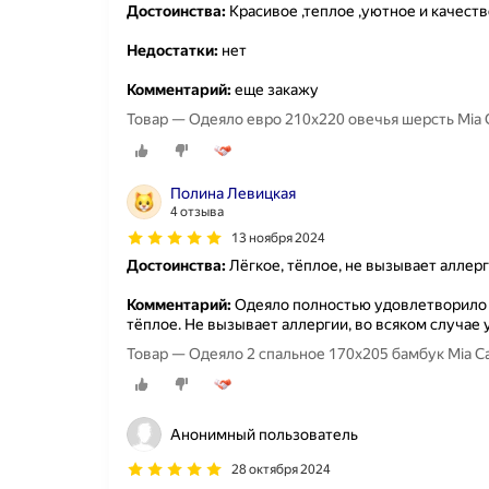
Достоинства:
Красивое ,теплое ,уютное и качест
Недостатки:
нет
Комментарий:
еще закажу
Товар — Одеяло евро 210x220 овечья шерсть Mia C
Полина Левицкая
4 отзыва
13 ноября 2024
Достоинства:
Лёгкое, тёплое, не вызывает аллер
Комментарий:
Одеяло полностью удовлетворило м
тёплое. Не вызывает аллергии, во всяком случае 
Товар — Одеяло 2 спальное 170х205 бамбук Mia Ca
Анонимный пользователь
28 октября 2024