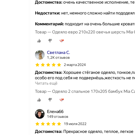
Достоинства:
очень качественное исполнение, те
Недостатки:
нет, немного сложно найти пододеял
Комментарий:
подходит на очень большие кроват
Товар — Одеяло евро 210x220 овечья шерсть Mia C
Светлана С.
1,2K отзывов
2 марта 2024
Достоинства:
Хорошее стёганое одеяло, тонкое,п
особо его под себя не подвернёшь,жесткость не 
Читать ещё
Товар — Одеяло 2 спальное 170х205 бамбук Mia Ca
Елена66
149 отзывов
19 июля 2022
Достоинства:
Прекрасное одеяло, теплое, легкое