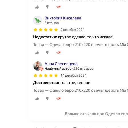
Виктория Киселева
3 отзыва
2 декабря 2024
Недостатки:
крутое одеяло, то что искала!!
Товар — Одеяло евро 210x220 овечья шерсть Mia C
Анна Спесивцева
Надёжный автор
250 отзывов
14 декабря 2024
Достоинства:
толстое, теплое
Товар — Одеяло евро 210x220 овечья шерсть Mia C
Больше отзывов про Одеяло евро
О компании
Коммерческие предложения