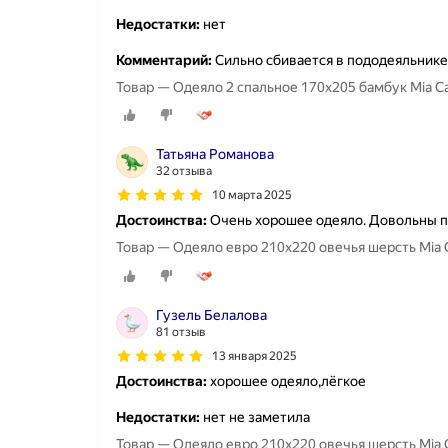
Недостатки:
нет
Комментарий:
Сильно сбивается в пододеяльнике
Товар — Одеяло 2 спальное 170х205 бамбук Mia Ca
Татьяна Романова
32 отзыва
10 марта 2025
Достоинства:
Очень хорошее одеяло. Довольны п
Товар — Одеяло евро 210x220 овечья шерсть Mia C
Гузель Белалова
81 отзыв
13 января 2025
Достоинства:
хорошее одеяло,лёгкое
Недостатки:
нет не заметила
Товар — Одеяло евро 210x220 овечья шерсть Mia C