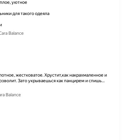
плое, уютное
ьники для такого одеяла
и
ara Balance
лотное, жестковатое. Хрустит,как накрахмаленное и
позволит. Зато укрываешься как панцирем и спишь
…
ra Balance