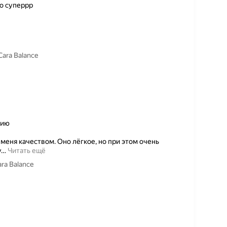
во суперрр
ara Balance
гию
еня качеством. Оно лёгкое, но при этом очень
у
…
Читать ещё
ra Balance