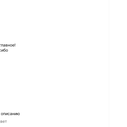
главное!
сибо
 описанию
цвет