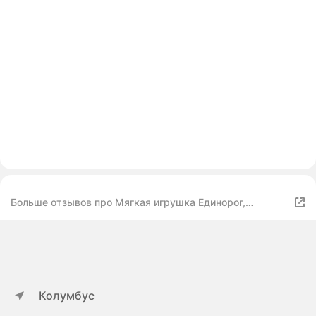
Больше отзывов про Мягкая игрушка Единорог,
плюшевая розовая единорожка, 30см, подарок для
девочки
Колумбус