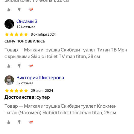
Skibidi toilet TV woman, 28 см
Онсамый
124 отзыва
8 октября 2024
сыну понравилась
Товар — Мягкая игрушка Скибиди туалет Титан ТВ Мен
с крыльями Skibidi toilet TV man titan, 28 см
Виктория Шистерова
32 отзыва
29 июня 2024
Достоинства:
супер
Товар — Мягкая игрушка Скибиди туалет Клокмен
Титан (Часомен) Skibidi toilet Clockmаn titan, 28 см