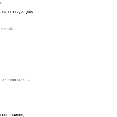
ся
бьем за такую цену
 синий.
5 мл, оранжевый.
е понравился,