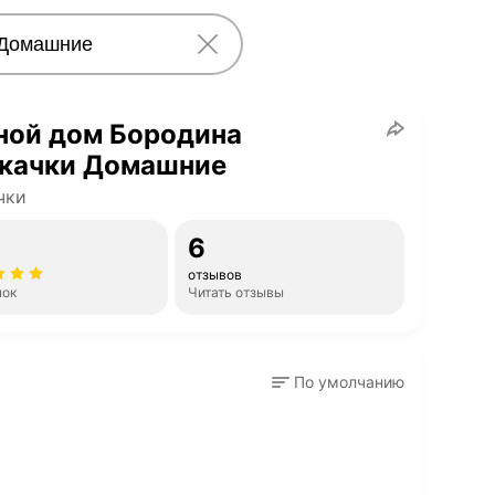
ной дом Бородина
качки Домашние
чки
6
отзывов
нок
Читать отзывы
По умолчанию